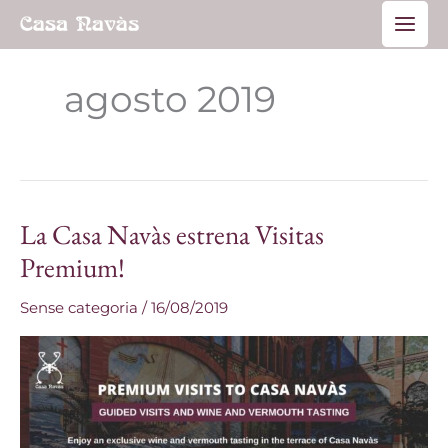
Ir
Main
al
Men
contenido
agosto 2019
La Casa Navàs estrena Visitas
La
Casa
Premium!
Navàs
Sense categoria
/
16/08/2019
estrena
Visitas
Premium!