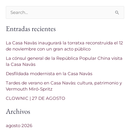
B
u
Entradas recientes
s
c
La Casa Navàs inaugurará la torratxa reconstruida el 12
a
de noviembre con un gran acto público
r
La cónsul general de la República Popular China visita
p
la Casa Navàs
o
Desfildada modernista en la Casa Navàs
r
Tardes de verano en Casa Navàs: cultura, patrimonio y
Vermouth Miró-Spritz
:
CLOWNIC | 27 DE AGOSTO
Archivos
agosto 2026