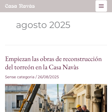
Ir
Main
al
Men
contenido
agosto 2025
Empiezan las obras de reconstrucción
Empiezan
las
del torreón en la Casa Navàs
obras
Sense categoria
/
26/08/2025
de
reconstrucción
del
torreón
en
la