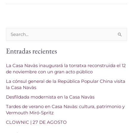
B
u
Entradas recientes
s
c
La Casa Navàs inaugurará la torratxa reconstruida el 12
a
de noviembre con un gran acto público
r
La cónsul general de la República Popular China visita
p
la Casa Navàs
o
Desfildada modernista en la Casa Navàs
r
Tardes de verano en Casa Navàs: cultura, patrimonio y
Vermouth Miró-Spritz
:
CLOWNIC | 27 DE AGOSTO