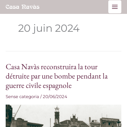
Aller
Main
au
Men
contenu
20 juin 2024
Casa Navàs reconstruira la tour
Casa
Navàs
détruite par une bombe pendant la
reconstruira
guerre civile espagnole
la
tour
Sense categoria
/
20/06/2024
détruite
par
une
bombe