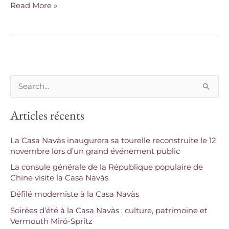
Read More »
R
e
Articles récents
c
h
La Casa Navàs inaugurera sa tourelle reconstruite le 12
e
novembre lors d’un grand événement public
r
La consule générale de la République populaire de
c
Chine visite la Casa Navàs
h
Défilé moderniste à la Casa Navàs
e
Soirées d’été à la Casa Navàs : culture, patrimoine et
Vermouth Miró-Spritz
r