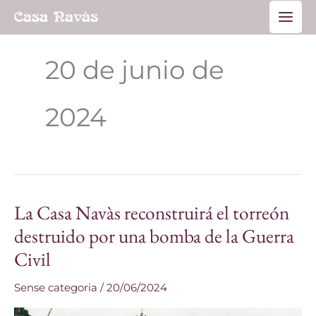
Ir
Main
al
Men
contenido
20 de junio de
2024
La Casa Navàs reconstruirá el torreón
La
Casa
destruido por una bomba de la Guerra
Navàs
Civil
reconstruirá
el
Sense categoria
/
20/06/2024
torreón