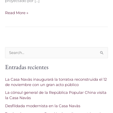
proyectado por […]
Read More »
B
u
Entradas recientes
s
c
La Casa Navàs inaugurará la torratxa reconstruida el 12
a
de noviembre con un gran acto público
r
La cónsul general de la República Popular China visita
p
la Casa Navàs
o
Desfildada modernista en la Casa Navàs
r