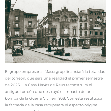
destruido
por
una
bomba
de
la
Guerra
Civil
El grupo empresarial Masergrup financiará la totalidad
del torreón, que será una realidad el primer semestre
de 2025 La Casa Navàs de Reus reconstruirá el
antiguo torreón que destruyó el impacto de una
bomba de la Guerra Civil en 1938. Con esta restitución,
la fachada de la casa recuperará el aspecto original