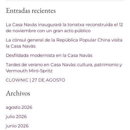
u
Entradas recientes
s
c
La Casa Navàs inaugurará la torratxa reconstruida el 12
a
de noviembre con un gran acto público
r
La cónsul general de la República Popular China visita
p
la Casa Navàs
o
Desfildada modernista en la Casa Navàs
r
Tardes de verano en Casa Navàs: cultura, patrimonio y
Vermouth Miró-Spritz
:
CLOWNIC | 27 DE AGOSTO
Archivos
agosto 2026
julio 2026
junio 2026