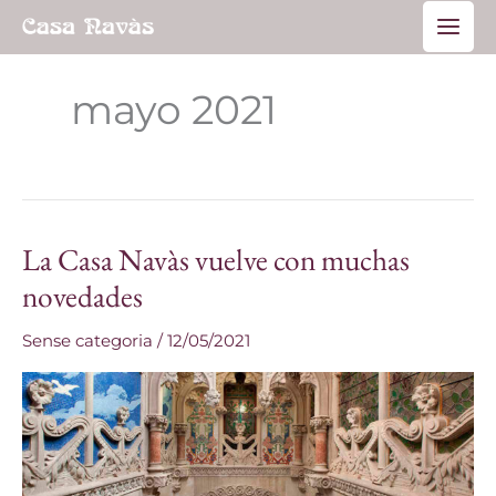
Ir
Main
al
Men
contenido
mayo 2021
La Casa Navàs vuelve con muchas
La
Casa
novedades
Navàs
Sense categoria
/
12/05/2021
vuelve
con
muchas
novedades