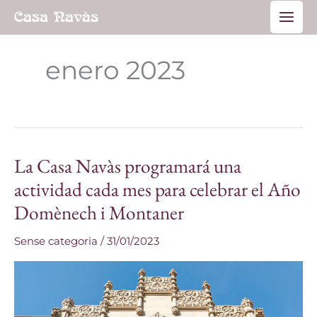
Ir
Main
al
Men
contenido
enero 2023
La Casa Navàs programará una
La
Casa
actividad cada mes para celebrar el Año
Navàs
Domènech i Montaner
programará
una
Sense categoria
/
31/01/2023
actividad
cada
mes
para