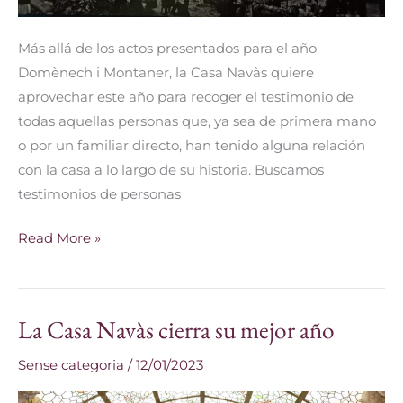
Más allá de los actos presentados para el año
Domènech i Montaner, la Casa Navàs quiere
aprovechar este año para recoger el testimonio de
todas aquellas personas que, ya sea de primera mano
o por un familiar directo, han tenido alguna relación
con la casa a lo largo de su historia. Buscamos
testimonios de personas
Read More »
La Casa Navàs cierra su mejor año
La
Casa
Sense categoria
/
12/01/2023
Navàs
cierra