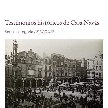
Testimonios históricos de Casa Navàs
Testimonios
históricos
Sense categoria
/
31/01/2023
de
Casa
Navàs