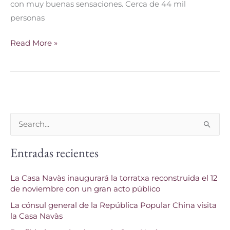
con muy buenas sensaciones. Cerca de 44 mil
personas
Read More »
B
u
Entradas recientes
s
c
La Casa Navàs inaugurará la torratxa reconstruida el 12
a
de noviembre con un gran acto público
r
La cónsul general de la República Popular China visita
p
la Casa Navàs