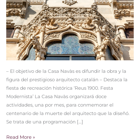
celebrar
el
Año
Domènech
i
Montaner
– El objetivo de la Casa Navàs es difundir la obra y la
figura del prestigioso arquitecto catalán – Destaca la
fiesta de recreación histórica ‘Reus 1900. Festa
Modernista’ La Casa Navàs organizará doce
actividades, una por mes, para conmemorar el
centenario de la muerte del arquitecto que la diseñó.
Se trata de una programación […]
Read More »