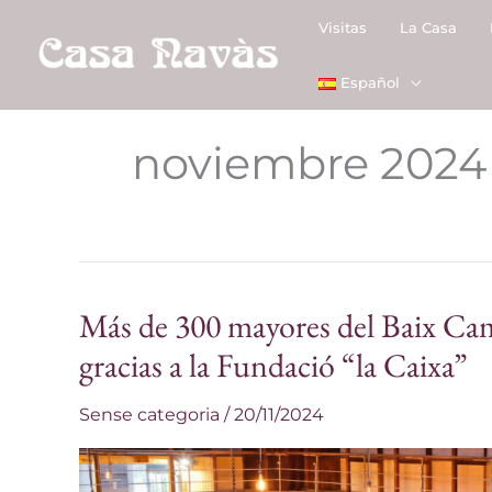
Ir
Visitas
La Casa
al
contenido
Español
noviembre 2024
Más de 300 mayores del Baix Camp
Más
de
gracias a la Fundació “la Caixa”
300
Sense categoria
/
20/11/2024
mayores
del
Baix