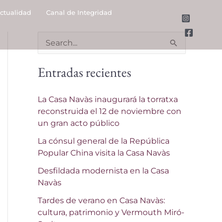
ctualidad
Canal de Integridad
B
u
Entradas recientes
s
c
La Casa Navàs inaugurará la torratxa
a
reconstruida el 12 de noviembre con
un gran acto público
r
p
La cónsul general de la República
Popular China visita la Casa Navàs
o
Desfildada modernista en la Casa
r
Navàs
:
Tardes de verano en Casa Navàs:
cultura, patrimonio y Vermouth Miró-