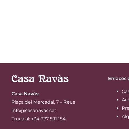
Enlaces 
Ca
Casa Navàs
:
Ac
Plaça del Mercadal, 7 – Reus
Pre
info@casanavas.cat
Alq
Truca al: +34 977 591 154