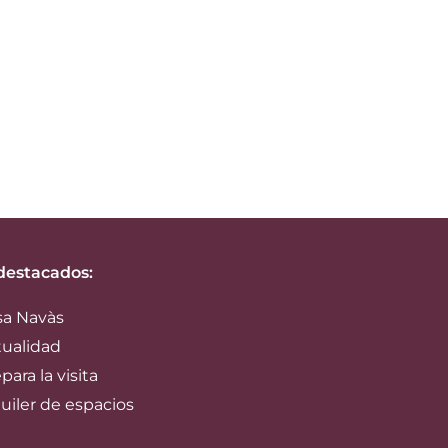
destacados:
sa Navàs
tualidad
para la visita
uiler de espacios