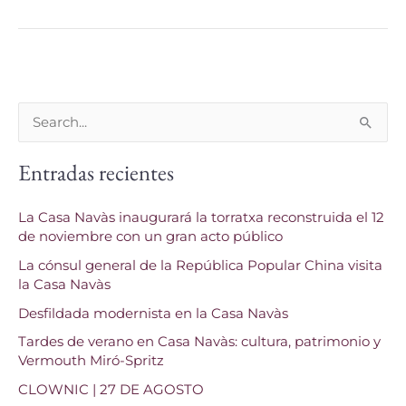
B
u
Entradas recientes
s
c
La Casa Navàs inaugurará la torratxa reconstruida el 12
a
de noviembre con un gran acto público
r
La cónsul general de la República Popular China visita
p
la Casa Navàs
o
Desfildada modernista en la Casa Navàs
r
Tardes de verano en Casa Navàs: cultura, patrimonio y
Vermouth Miró-Spritz
:
CLOWNIC | 27 DE AGOSTO