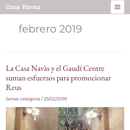
Ir
Main
al
Men
contenido
febrero 2019
La Casa Navàs y el Gaudí Centre
La
Casa
suman esfuerzos para promocionar
Navàs
Reus
y
el
Sense categoria
/
25/02/2019
Gaudí
Centre
suman
esfuerzos