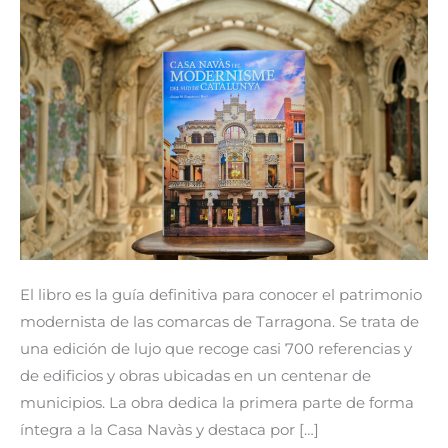
Casa
Navàs
y
el
Modernismo
del
sur
de
Cataluña
El libro es la guía definitiva para conocer el patrimonio
modernista de las comarcas de Tarragona. Se trata de
una edición de lujo que recoge casi 700 referencias y
de edificios y obras ubicadas en un centenar de
municipios. La obra dedica la primera parte de forma
íntegra a la Casa Navàs y destaca por […]