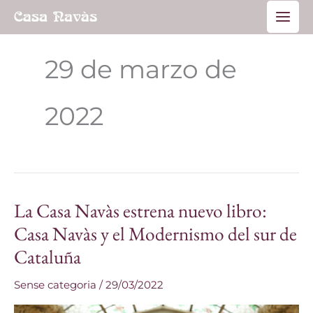
Ir
Main
al
Men
contenido
29 de marzo de
2022
La Casa Navàs estrena nuevo libro:
La
Casa
Casa Navàs y el Modernismo del sur de
Navàs
Cataluña
estrena
nuevo
Sense categoria
/
29/03/2022
libro: