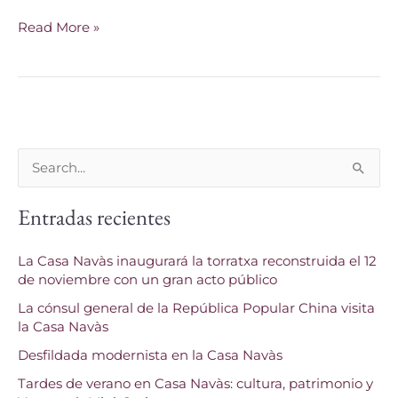
Read More »
B
u
Entradas recientes
s
c
La Casa Navàs inaugurará la torratxa reconstruida el 12
a
de noviembre con un gran acto público
r
La cónsul general de la República Popular China visita
p
la Casa Navàs
o
Desfildada modernista en la Casa Navàs
r
Tardes de verano en Casa Navàs: cultura, patrimonio y